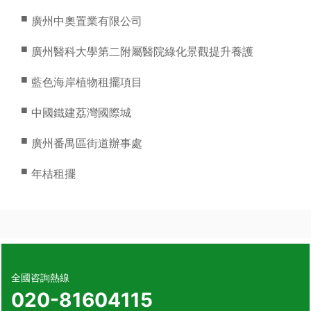
■
廣州中奧置業有限公司
■
廣州醫科大學第二附屬醫院綠化景觀提升養護
■
藍色海岸植物租擺項目
■
中國鐵建荔灣國際城
■
廣州番禺區街道辦事處
■
年桔租擺
全國咨詢熱線
020-81604115