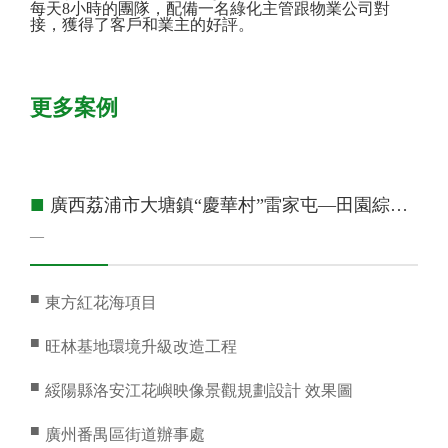
每天8小時的團隊，配備一名綠化主管跟物業公司對
接，獲得了客戶和業主的好評。
更多案例
■
廣西荔浦市大塘鎮“慶華村”雷家屯—田園綜合
體概念規劃方案
—
■
東方紅花海項目
■
旺林基地環境升級改造工程
■
綏陽縣洛安江花嶼映像景觀規劃設計 效果圖
■
廣州番禺區街道辦事處