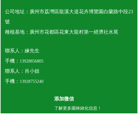
公司地址：廣州市荔灣區龍溪大道花卉博覽園白蘭路中段23
號
種植基地：廣州市花都區花東大龍村第一經濟社水尾
聯系人：練先生
手機：
13928856805
聯系人：肖小姐
手機：
13928755240
添加微信
了解更多園林綠化信息！
©2022 廣州致楓園林綠化工程有限公司